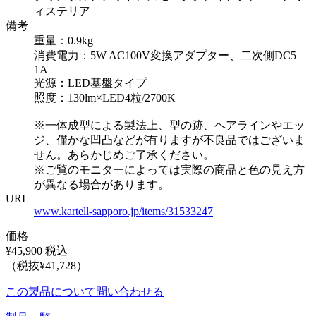
ィステリア
備考
重量：0.9kg
消費電力：5W AC100V変換アダプター、二次側DC5
1A
光源：LED基盤タイプ
照度：130lm×LED4粒/2700K
※一体成型による製法上、型の跡、ヘアラインやエッ
ジ、僅かな凹凸などが有りますが不良品ではございま
せん。あらかじめご了承ください。
※ご覧のモニターによっては実際の商品と色の見え方
が異なる場合があります。
URL
www.kartell-sapporo.jp/items/31533247
価格
¥45,900 税込
（税抜¥41,728）
この製品について問い合わせる