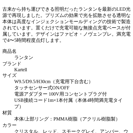
古来から持ち運びできる照明だったランタンを最新のLED光
源で再現しました。プリズムの効果で光を拡散させる透明な
本体は高度なインジェクションモールディングの技術で製造
されています。置くだけで充電可能な無接点充電ベースが付
属しています。デザインはファビオ・ノヴェンブレ。満充電
で4〜5時間程度点灯します。
商品名
ランタン
ブランド
Kartell
サイズ
W9.5/D9.5/H30cm（充電用下台含む）
タッチセンサー式ON/OFF
電源アダプター 100V用コンセントプラグ付
USB接続コード1m×1本付属（本体4時間満充電タイ
プ）
材質
本体/上部リング：PMMA樹脂（アクリル樹脂製）
カラー
クリスタル、レッド、スモークグレイ、アンバー、ウ