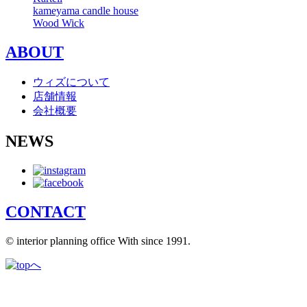
kameyama candle house
Wood Wick
ABOUT
ウィズについて
店舗情報
会社概要
NEWS
CONTACT
© interior planning office With since 1991.