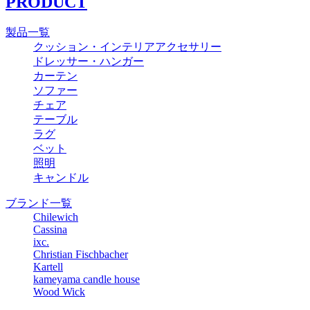
PRODUCT
製品一覧
クッション・インテリアアクセサリー
ドレッサー・ハンガー
カーテン
ソファー
チェア
テーブル
ラグ
ベット
照明
キャンドル
ブランド一覧
Chilewich
Cassina
ixc.
Christian Fischbacher
Kartell
kameyama candle house
Wood Wick