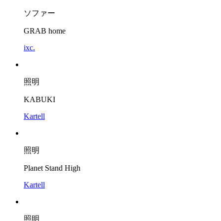
ソファー
GRAB home
ixc.
照明
KABUKI
Kartell
照明
Planet Stand High
Kartell
照明